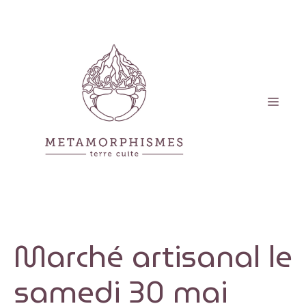
Aller
au
contenu
Men
Marché artisanal le
samedi 30 mai