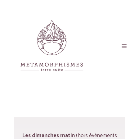
Aller
au
contenu
Men
Les dimanches matin
(hors événements